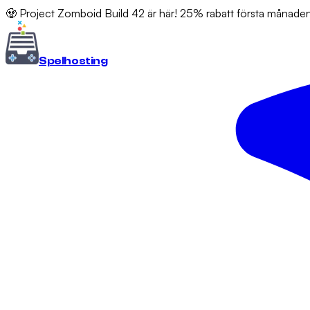
🧟 Project Zomboid Build 42 är här! 25% rabatt första månad
Spel
hosting