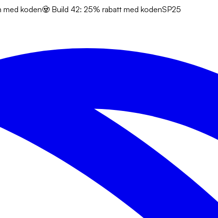
en med koden
🧟 Build 42: 25% rabatt med koden
SP25