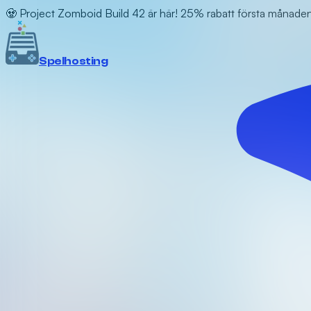
🧟 Project Zomboid Build 42 är här! 25% rabatt första månad
Spel
hosting