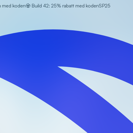
en med koden
🧟 Build 42: 25% rabatt med koden
SP25