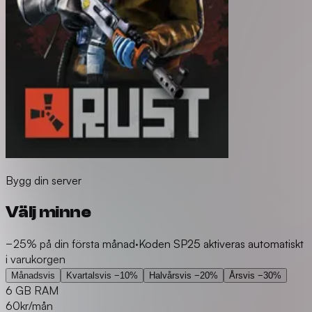
Bygg din server
Välj minne
−25% på din första månad
·
Koden SP25 aktiveras automatiskt
i varukorgen
Månadsvis
Kvartalsvis
−10%
Halvårsvis
−20%
Årsvis
−30%
6 GB RAM
60
kr/mån