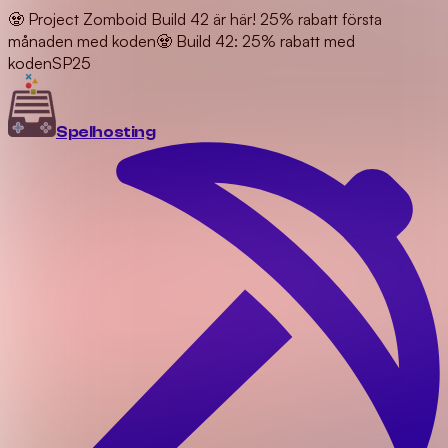
🧟 Project Zomboid Build 42 är här! 25% rabatt första
månaden med koden
🧟 Build 42: 25% rabatt med
koden
SP25
Spel
hosting