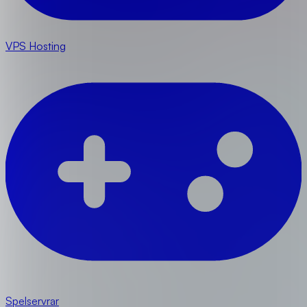
VPS Hosting
Spelservrar