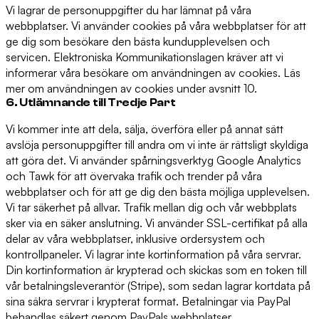
Vi lagrar de personuppgifter du har lämnat på våra
webbplatser. Vi använder cookies på våra webbplatser för att
ge dig som besökare den bästa kundupplevelsen och
servicen. Elektroniska Kommunikationslagen kräver att vi
informerar våra besökare om användningen av cookies. Läs
mer om användningen av cookies under avsnitt 10.
6. Utlämnande till Tredje Part
Vi kommer inte att dela, sälja, överföra eller på annat sätt
avslöja personuppgifter till andra om vi inte är rättsligt skyldiga
att göra det. Vi använder spårningsverktyg Google Analytics
och Tawk för att övervaka trafik och trender på våra
webbplatser och för att ge dig den bästa möjliga upplevelsen.
Vi tar säkerhet på allvar. Trafik mellan dig och vår webbplats
sker via en säker anslutning. Vi använder SSL-certifikat på alla
delar av våra webbplatser, inklusive ordersystem och
kontrollpaneler. Vi lagrar inte kortinformation på våra servrar.
Din kortinformation är krypterad och skickas som en token till
vår betalningsleverantör (Stripe), som sedan lagrar kortdata på
sina säkra servrar i krypterat format. Betalningar via PayPal
behandlas säkert genom PayPals webbplatser.