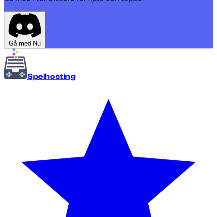
Gå med Nu
Spel
hosting