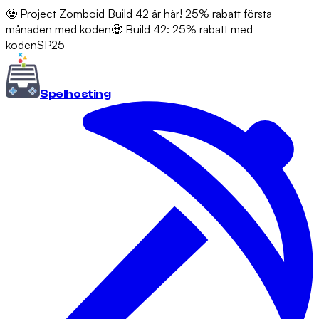
🧟 Project Zomboid Build 42 är här! 25% rabatt första
månaden med koden
🧟 Build 42: 25% rabatt med
koden
SP25
Spel
hosting