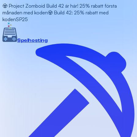
🧟 Project Zomboid Build 42 är här! 25% rabatt första
månaden med koden
🧟 Build 42: 25% rabatt med
koden
SP25
Spel
hosting