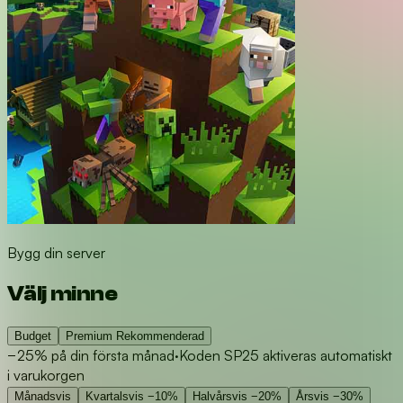
Bygg din server
Välj minne
Budget
Premium
Rekommenderad
−25% på din första månad
·
Koden SP25 aktiveras automatiskt
i varukorgen
Månadsvis
Kvartalsvis
−10%
Halvårsvis
−20%
Årsvis
−30%