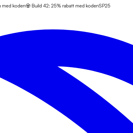
en med koden
🧟 Build 42: 25% rabatt med koden
SP25