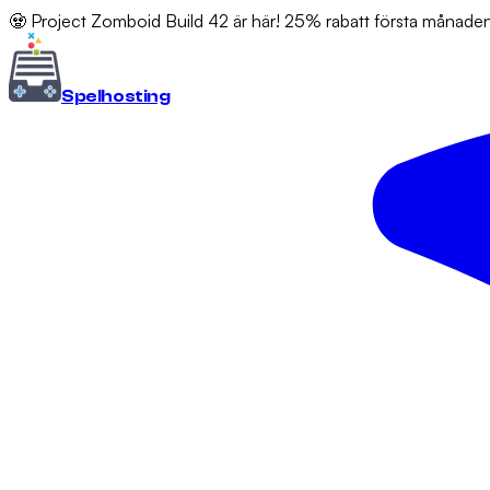
🧟 Project Zomboid Build 42 är här! 25% rabatt första månad
Spel
hosting