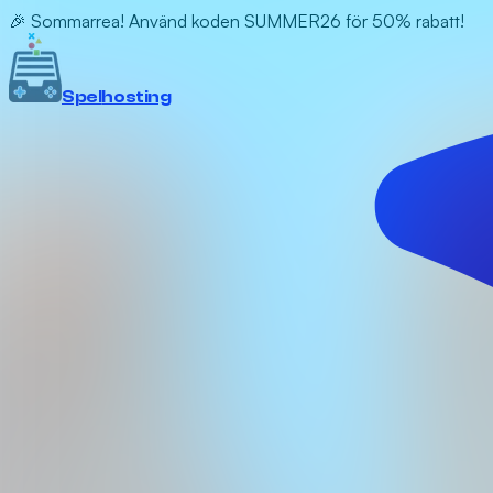
🎉 Sommarrea! Använd koden SUMMER26 för 50% rabatt!
Spel
hosting