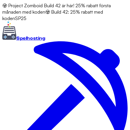
🧟 Project Zomboid Build 42 är här! 25% rabatt första
månaden med koden
🧟 Build 42: 25% rabatt med
koden
SP25
Spel
hosting