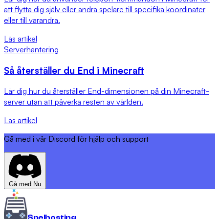
att flytta dig själv eller andra spelare till specifika koordinater
eller till varandra.
Läs artikel
Serverhantering
Så återställer du End i Minecraft
Lär dig hur du återställer End-dimensionen på din Minecraft-
server utan att påverka resten av världen.
Läs artikel
Gå med i vår Discord för hjälp och support
Gå med Nu
Spel
hosting