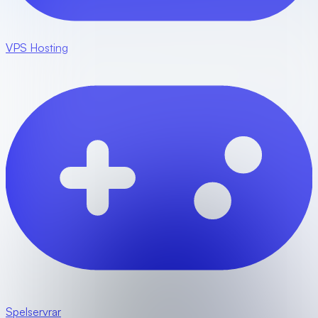
VPS Hosting
Spelservrar