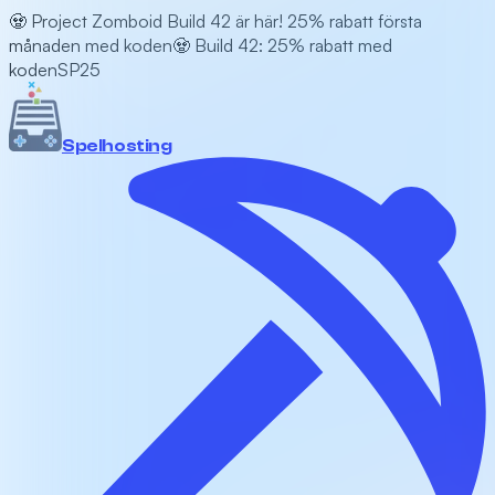
🧟 Project Zomboid Build 42 är här! 25% rabatt första
månaden med koden
🧟 Build 42: 25% rabatt med
koden
SP25
Spel
hosting