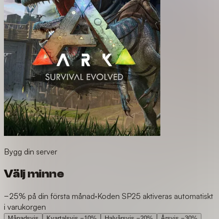
Bygg din server
Välj minne
−25% på din första månad
·
Koden SP25 aktiveras automatiskt
i varukorgen
Månadsvis
Kvartalsvis
−10%
Halvårsvis
−20%
Årsvis
−30%