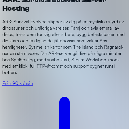
ARK: Survival Evolved Server
Hosting
ARK: Survival Evolved släpper av dig på en mystisk ö styrd av
dinosaurier och uråldriga varelser. Tämj och avla ett stall av
dinos, träna dem för krig eller arbete, bygg befästa baser med
din stam och ta dig an de jättebossar som vaktar öns
hemligheter. Byt mellan kartor som The Island och Ragnarok
när din stam växer. Din ARK-server går live på några minuter
hos Spelhosting, med snabb start, Steam Workshop-mods
med ett klick, full FTP-åtkomst och support dygnet runt i
botten.
Från 90 kr/mån