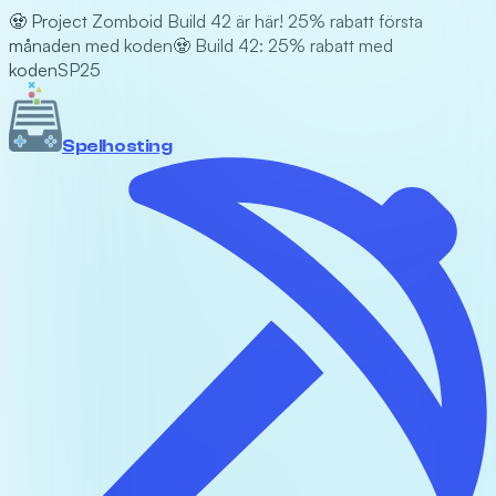
🧟 Project Zomboid Build 42 är här! 25% rabatt första
månaden med koden
🧟 Build 42: 25% rabatt med
koden
SP25
Spel
hosting