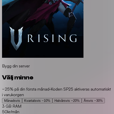
Bygg din server
Välj minne
−25% på din första månad
·
Koden SP25 aktiveras automatiskt
i varukorgen
Månadsvis
Kvartalsvis
−10%
Halvårsvis
−20%
Årsvis
−30%
3 GB RAM
50
kr/mån