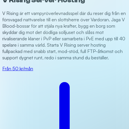
V Rising Server Hosting
V Rising är ett vampyröverlevnadsspel där du reser dig från en
försvagad nattvarelse till en slottsherre över Vardoran. Jaga V
Blood-bossar för att stjäla nya krafter, bygg en borg som
skyddar dig mot det dödliga solljuset och slåss mot
rivaliserande klaner i PvP eller samarbeta i PvE med upp till 40
spelare i samma värld. Starta V Rising server hosting
fullpackad med snabb start, mod-stöd, full FTP-åtkomst och
support dygnet runt, redo i samma stund du beställer.
Från 50 kr/mån