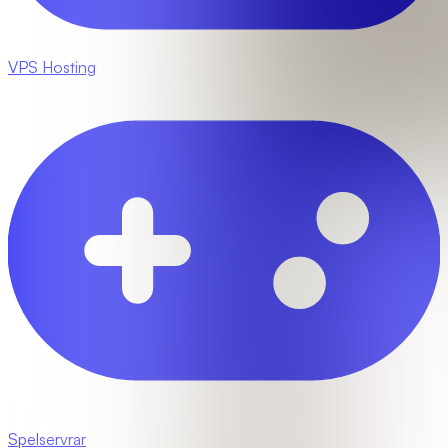
VPS Hosting
Spelservrar