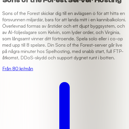
Sons of the Forest Server Hosting
Sons of the Forest skickar dig till en avlägsen ö för att hitta en
försvunnen miljardär, bara för att landa mitt i en kannibalkoloni.
Överlevnad formas av årstider och ett djupt byggsystem, och
av AI-följeslagare som Kelvin, som lyder order, och Virginia,
som långsamt vinner ditt förtroende. Spela solo eller i co-op
med upp till 8 spelare. Din Sons of the Forest-server går live
på några minuter hos Spelhosting, med snabb start, full FTP-
åtkomst, DDoS-skydd och support dygnet runt i botten.
Från 80 kr/mån