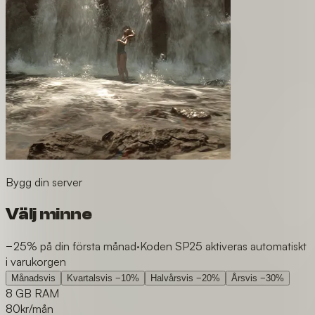
Bygg din server
Välj minne
−25% på din första månad
·
Koden SP25 aktiveras automatiskt
i varukorgen
Månadsvis
Kvartalsvis
−10%
Halvårsvis
−20%
Årsvis
−30%
8 GB RAM
80
kr/mån