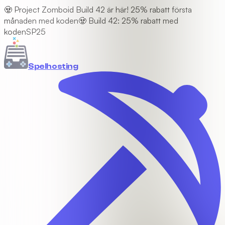
🧟 Project Zomboid Build 42 är här! 25% rabatt första
månaden med koden
🧟 Build 42: 25% rabatt med
koden
SP25
Spel
hosting