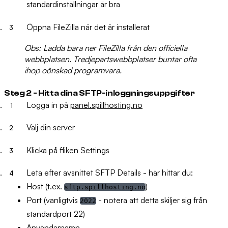
standardinställningar är bra
Öppna FileZilla när det är installerat
Obs:
Ladda bara ner FileZilla från den officiella
webbplatsen. Tredjepartswebbplatser buntar ofta
ihop oönskad programvara.
Steg 2 - Hitta dina SFTP-inloggningsuppgifter
Logga in på
panel.spillhosting.no
Välj din server
Klicka på fliken
Settings
Leta efter avsnittet
SFTP Details
- här hittar du:
Host
(t.ex.
)
sftp.spillhosting.no
Port
(vanligtvis
- notera att detta skiljer sig från
2022
standardport 22)
Användarnamn