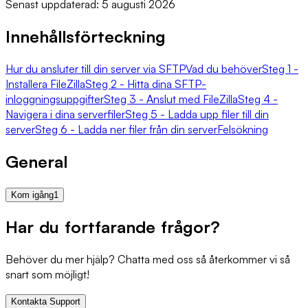
Senast uppdaterad: 5 augusti 2026
Innehållsförteckning
Hur du ansluter till din server via SFTP
Vad du behöver
Steg 1 -
Installera FileZilla
Steg 2 - Hitta dina SFTP-
inloggningsuppgifter
Steg 3 - Anslut med FileZilla
Steg 4 -
Navigera i dina serverfiler
Steg 5 - Ladda upp filer till din
server
Steg 6 - Ladda ner filer från din server
Felsökning
General
Kom igång
1
Har du fortfarande frågor?
Behöver du mer hjälp? Chatta med oss så återkommer vi så
snart som möjligt!
Kontakta Support