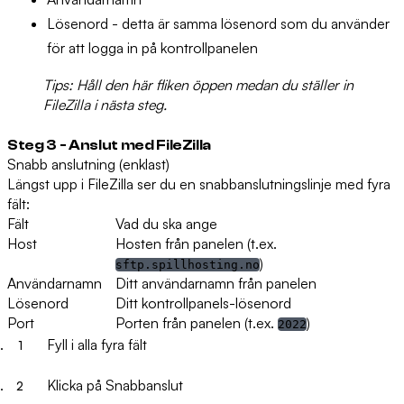
Lösenord
- detta är samma lösenord som du använder
för att logga in på kontrollpanelen
Tips:
Håll den här fliken öppen medan du ställer in
FileZilla i nästa steg.
Steg 3 - Anslut med FileZilla
Snabb anslutning (enklast)
Längst upp i FileZilla ser du en snabbanslutningslinje med fyra
fält:
Fält
Vad du ska ange
Host
Hosten från panelen (t.ex.
)
sftp.spillhosting.no
Användarnamn
Ditt användarnamn från panelen
Lösenord
Ditt kontrollpanels-lösenord
Port
Porten från panelen (t.ex.
)
2022
Fyll i alla fyra fält
Klicka på
Snabbanslut