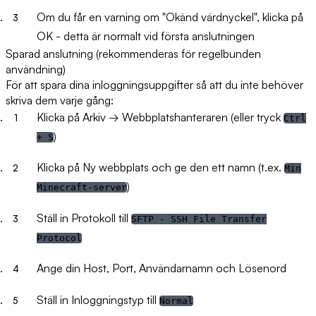
Om du får en varning om "Okänd värdnyckel", klicka på
OK
- detta är normalt vid första anslutningen
Sparad anslutning (rekommenderas för regelbunden
användning)
För att spara dina inloggningsuppgifter så att du inte behöver
skriva dem varje gång:
Klicka på
Arkiv
→
Webbplatshanteraren
(eller tryck
Ctrl
)
+ S
Klicka på
Ny webbplats
och ge den ett namn (t.ex.
Min
)
Minecraft-server
Ställ in
Protokoll
till
SFTP - SSH File Transfer
Protocol
Ange din
Host
,
Port
,
Användarnamn
och
Lösenord
Ställ in
Inloggningstyp
till
Normal