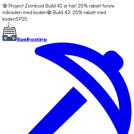
🧟 Project Zomboid Build 42 är här! 25% rabatt första
månaden med koden
🧟 Build 42: 25% rabatt med
koden
SP25
Spel
hosting