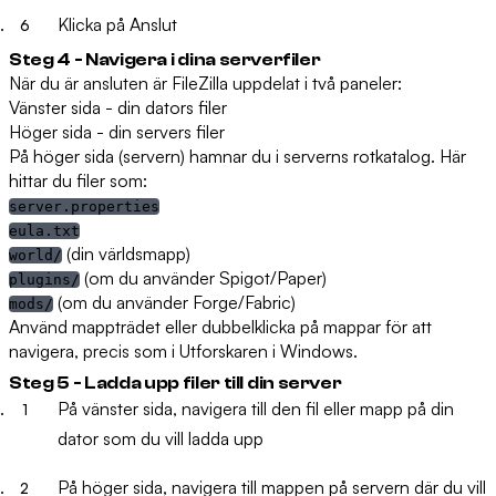
Klicka på
Anslut
Steg 4 - Navigera i dina serverfiler
När du är ansluten är FileZilla uppdelat i två paneler:
Vänster sida
- din dators filer
Höger sida
- din servers filer
På höger sida (servern) hamnar du i serverns rotkatalog. Här
hittar du filer som:
server.properties
eula.txt
(din världsmapp)
world/
(om du använder Spigot/Paper)
plugins/
(om du använder Forge/Fabric)
mods/
Använd mappträdet eller dubbelklicka på mappar för att
navigera, precis som i Utforskaren i Windows.
Steg 5 - Ladda upp filer till din server
På
vänster sida
, navigera till den fil eller mapp på din
dator som du vill ladda upp
På
höger sida
, navigera till mappen på servern där du vill