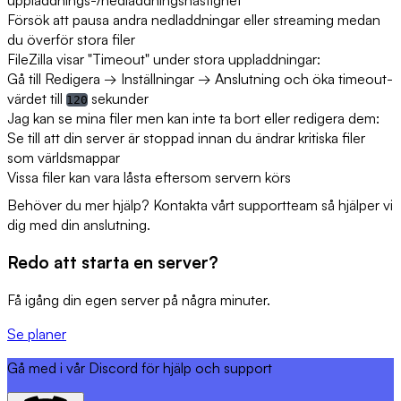
Försök att pausa andra nedladdningar eller streaming medan
du överför stora filer
FileZilla visar "Timeout" under stora uppladdningar:
Gå till
Redigera
→
Inställningar
→
Anslutning
och öka timeout-
värdet till
sekunder
120
Jag kan se mina filer men kan inte ta bort eller redigera dem:
Se till att din server är stoppad innan du ändrar kritiska filer
som världsmappar
Vissa filer kan vara låsta eftersom servern körs
Behöver du mer hjälp? Kontakta vårt supportteam så hjälper vi
dig med din anslutning.
Redo att starta en server?
Få igång din egen server på några minuter.
Se planer
Gå med i vår Discord för hjälp och support