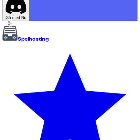
Gå med Nu
Spel
hosting