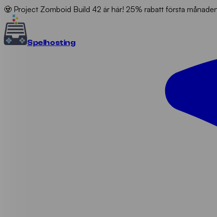
🧟 Project Zomboid Build 42 är här! 25% rabatt första månad
Spel
hosting