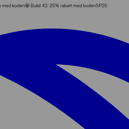
en med koden
🧟 Build 42: 25% rabatt med koden
SP25