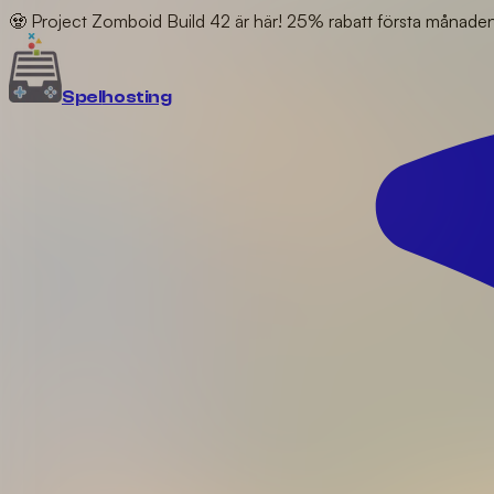
🧟 Project Zomboid Build 42 är här! 25% rabatt första månad
Spel
hosting