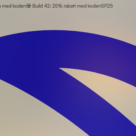
en med koden
🧟 Build 42: 25% rabatt med koden
SP25