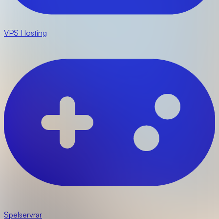
VPS Hosting
Spelservrar