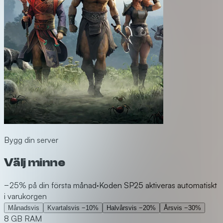
Bygg din server
Välj minne
−25% på din första månad
·
Koden SP25 aktiveras automatiskt
i varukorgen
Månadsvis
Kvartalsvis
−10%
Halvårsvis
−20%
Årsvis
−30%
8 GB RAM