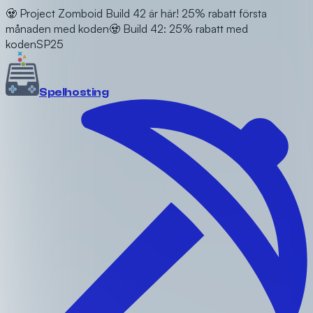
🧟 Project Zomboid Build 42 är här! 25% rabatt första
månaden med koden
🧟 Build 42: 25% rabatt med
koden
SP25
Spel
hosting