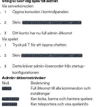
Steg 5: Gör dig själv till admin
Via serverkonsolen
Öppna konsolen i kontrollpanelen
Skriv:
setaccesslevel [username] admin
Ditt konto har nu full admin-åtkomst
Via spelet
Tryck på
T
för att öppna chatten
Skriv
/setaccesslevel [username] admin
Detta kräver admin-lösenordet från startup-
konfigurationen
Admin-åtkomstnivåer
Nivå
Beskrivning
Full åtkomst till alla kommandon och
admin
inställningar
Kan kicka, banna och hantera spelare
moderator
Kan teleportera och visa spelarinfo
overseer