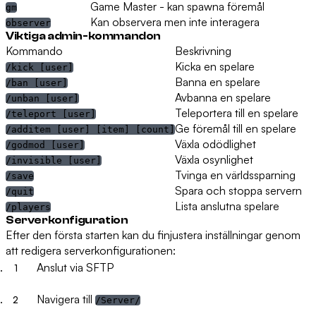
Game Master - kan spawna föremål
gm
Kan observera men inte interagera
observer
Viktiga admin-kommandon
Kommando
Beskrivning
Kicka en spelare
/kick [user]
Banna en spelare
/ban [user]
Avbanna en spelare
/unban [user]
Teleportera till en spelare
/teleport [user]
Ge föremål till en spelare
/additem [user] [item] [count]
Växla odödlighet
/godmod [user]
Växla osynlighet
/invisible [user]
Tvinga en världssparning
/save
Spara och stoppa servern
/quit
Lista anslutna spelare
/players
Serverkonfiguration
Efter den första starten kan du finjustera inställningar genom
att redigera serverkonfigurationen:
Anslut via SFTP
Navigera till
/Server/