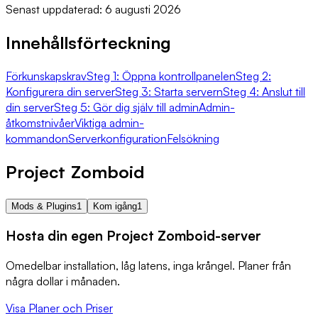
Senast uppdaterad: 6 augusti 2026
Innehållsförteckning
Förkunskapskrav
Steg 1: Öppna kontrollpanelen
Steg 2:
Konfigurera din server
Steg 3: Starta servern
Steg 4: Anslut till
din server
Steg 5: Gör dig själv till admin
Admin-
åtkomstnivåer
Viktiga admin-
kommandon
Serverkonfiguration
Felsökning
Project Zomboid
Mods & Plugins
1
Kom igång
1
Hosta din egen Project Zomboid-server
Omedelbar installation, låg latens, inga krångel. Planer från
några dollar i månaden.
Visa Planer och Priser