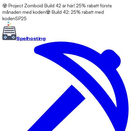
🧟 Project Zomboid Build 42 är här! 25% rabatt första
månaden med koden
🧟 Build 42: 25% rabatt med
koden
SP25
Spel
hosting