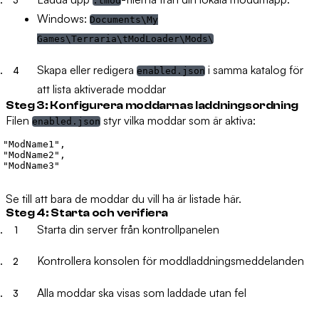
.tmod
Windows:
Documents\My
Games\Terraria\tModLoader\Mods\
Skapa eller redigera
i samma katalog för
enabled.json
att lista aktiverade moddar
Steg 3: Konfigurera moddarnas laddningsordning
Filen
styr vilka moddar som är aktiva:
enabled.json
 "ModName1",

 "ModName2",

 "ModName3"

Se till att bara de moddar du vill ha är listade här.
Steg 4: Starta och verifiera
Starta din server från kontrollpanelen
Kontrollera konsolen för moddladdningsmeddelanden
Alla moddar ska visas som laddade utan fel