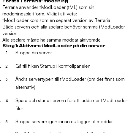
Förstå Terraria-moddning
Terraria använder
tModLoader
(tML) som sin
moddningsplattform. Viktigt att veta:
tModLoader körs som en separat version av Terraria
Både servern och alla spelare behöver samma tModLoader-
version
Alla spelare måste ha samma moddar aktiverade
Steg 1: Aktivera tModLoader på din server
Stoppa din server
Gå till fliken
Startup
i kontrollpanelen
Ändra servertypen till
tModLoader
(om det finns som
alternativ)
Spara och starta servern för att ladda ner tModLoader-
filer
Stoppa servern igen innan du lägger till moddar