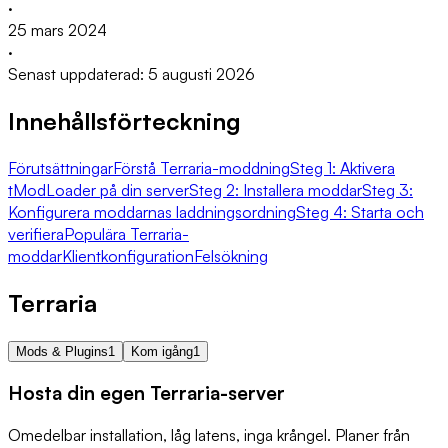
·
25 mars 2024
·
Senast uppdaterad: 5 augusti 2026
Innehållsförteckning
Förutsättningar
Förstå Terraria-moddning
Steg 1: Aktivera
tModLoader på din server
Steg 2: Installera moddar
Steg 3:
Konfigurera moddarnas laddningsordning
Steg 4: Starta och
verifiera
Populära Terraria-
moddar
Klientkonfiguration
Felsökning
Terraria
Mods & Plugins
1
Kom igång
1
Hosta din egen Terraria-server
Omedelbar installation, låg latens, inga krångel. Planer från