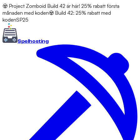
🧟 Project Zomboid Build 42 är här! 25% rabatt första
månaden med koden
🧟 Build 42: 25% rabatt med
koden
SP25
Spel
hosting