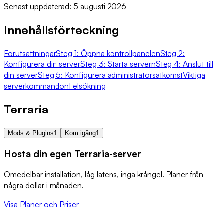
Senast uppdaterad: 5 augusti 2026
Innehållsförteckning
Förutsättningar
Steg 1: Öppna kontrollpanelen
Steg 2:
Konfigurera din server
Steg 3: Starta servern
Steg 4: Anslut till
din server
Steg 5: Konfigurera administratorsatkomst
Viktiga
serverkommandon
Felsökning
Terraria
Mods & Plugins
1
Kom igång
1
Hosta din egen Terraria-server
Omedelbar installation, låg latens, inga krångel. Planer från
några dollar i månaden.
Visa Planer och Priser