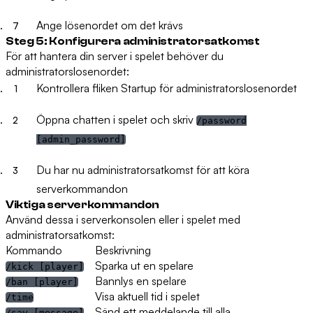
Ange lösenordet om det krävs
Steg 5: Konfigurera administratorsatkomst
För att hantera din server i spelet behöver du
administratorslosenordet:
Kontrollera fliken
Startup
för administratorslosenordet
Öppna chatten i spelet och skriv
/password
[admin_password]
Du har nu administratorsatkomst för att köra
serverkommandon
Viktiga serverkommandon
Använd dessa i serverkonsolen eller i spelet med
administratorsatkomst:
Kommando
Beskrivning
Sparka ut en spelare
/kick [player]
Bannlys en spelare
/ban [player]
Visa aktuell tid i spelet
/time
Sänd ett meddelande till alla
/say [message]