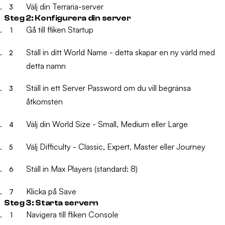
Välj din Terraria-server
Steg 2: Konfigurera din server
Gå till fliken
Startup
Ställ in ditt
World Name
- detta skapar en ny värld med
detta namn
Ställ in ett
Server Password
om du vill begränsa
åtkomsten
Välj din
World Size
- Small, Medium eller Large
Välj
Difficulty
- Classic, Expert, Master eller Journey
Ställ in
Max Players
(standard: 8)
Klicka på
Save
Steg 3: Starta servern
Navigera till fliken
Console