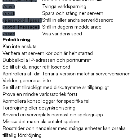
Tvinga varldsparning
/save
Spara och stäng ner servern
/exit
Ställ in eller andra serverlösenord
/password [pass]
Ställ in dagens meddelande
/motd [message]
Visa världens seed
/seed
Felsökning
Kan inte ansluta
Verifiera att servern kör och är helt startad
Dubbelkolla IP-adressen och portnumret
Se till att du anger rätt lösenord
Kontrollera att din Terraria-version matchar serverversionen
Världen genereras inte
Se till att tillräckligt med diskutrymme är tillgängligt
Prova en mindre varldsstorlek först
Kontrollera konsolloggar för specifika fel
Fördröjning eller desynkronisering
Använd en serverplats närmast din spelargrupp
Minska det maximala antalet spelare
Bosstrider och handelser med många enheter kan orsaka
tillfallig fördröjning