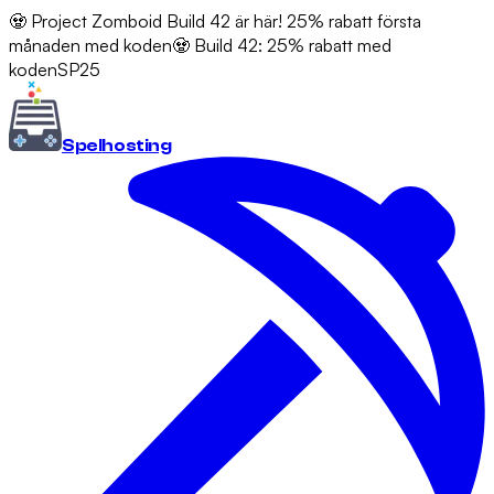
🧟 Project Zomboid Build 42 är här! 25% rabatt första
månaden med koden
🧟 Build 42: 25% rabatt med
koden
SP25
Spel
hosting