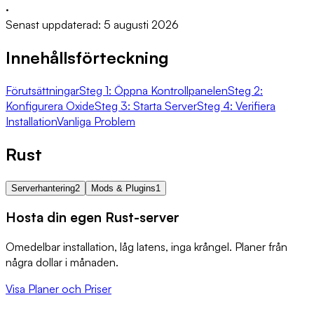
·
Senast uppdaterad: 5 augusti 2026
Innehållsförteckning
Förutsättningar
Steg 1: Öppna Kontrollpanelen
Steg 2:
Konfigurera Oxide
Steg 3: Starta Server
Steg 4: Verifiera
Installation
Vanliga Problem
Rust
Serverhantering
2
Mods & Plugins
1
Hosta din egen Rust-server
Omedelbar installation, låg latens, inga krångel. Planer från
några dollar i månaden.
Visa Planer och Priser