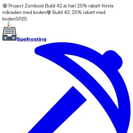
🧟 Project Zomboid Build 42 är här! 25% rabatt första
månaden med koden
🧟 Build 42: 25% rabatt med
koden
SP25
Spel
hosting