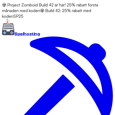
🧟 Project Zomboid Build 42 är här! 25% rabatt första
månaden med koden
🧟 Build 42: 25% rabatt med
koden
SP25
Spel
hosting